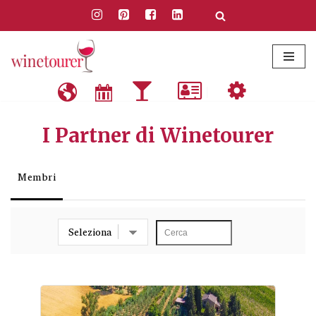
Vai
al
contenuto
|
|
|
|
|
I Partner di Winetourer
Membri