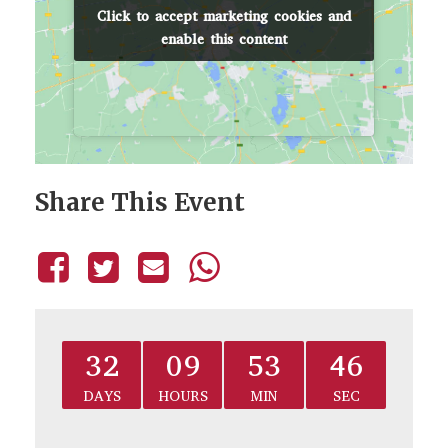
Click to accept marketing cookies and
Click to accept marketing cookies and
enable this content
enable this content
Share This Event
32
09
53
46
DAYS
HOURS
MIN
SEC