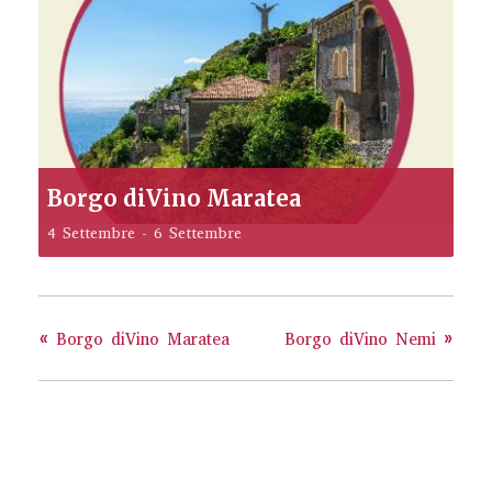
Borgo diVino Maratea
4 Settembre
-
6 Settembre
«
Borgo diVino Maratea
Borgo diVino Nemi
»