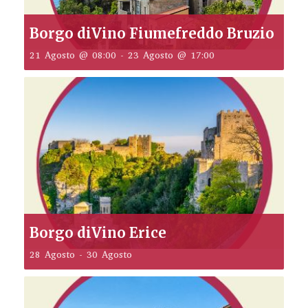
Borgo diVino Fiumefreddo Bruzio
21 Agosto @ 08:00
-
23 Agosto @ 17:00
Borgo diVino Erice
28 Agosto
-
30 Agosto