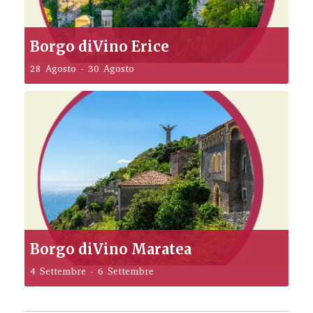
Borgo diVino Erice
28 Agosto
-
30 Agosto
Borgo diVino Maratea
4 Settembre
-
6 Settembre