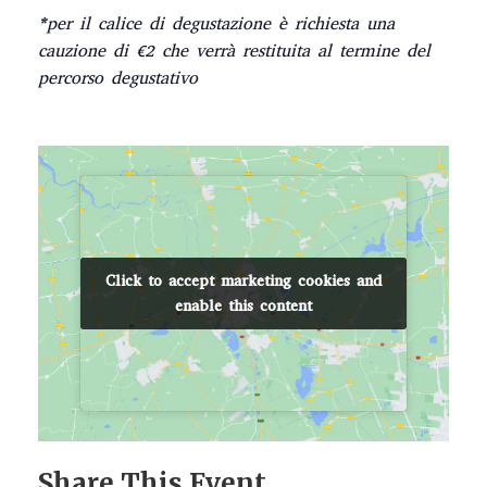
*per il calice di degustazione è richiesta una
cauzione di €2 che verrà restituita al termine del
percorso degustativo
Click to accept marketing cookies and
Click to accept marketing cookies and
enable this content
enable this content
Share This Event