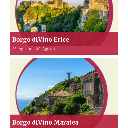
Borgo diVino Erice
28 Agosto
-
30 Agosto
Borgo diVino Maratea