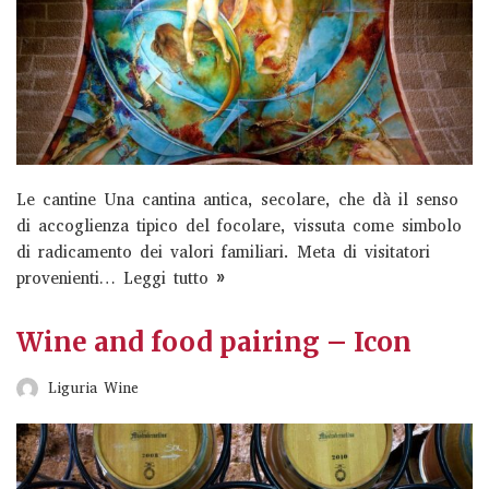
Experience
Liguria Wine
ESPERIENZE E ATTIVITÀFEUDI DI SAN GREGORIO –
TENUTA VITIVINICOLA Gruppo WineVisionary‣ Visita
guidata Cantina + Calice di Spumante DUBL di Benvenuto
Le cantine Una cantina antica, secolare, che dà il senso
– 20 euro a…
Read More »
di accoglienza tipico del focolare, vissuta come simbolo
di radicamento dei valori familiari. Meta di visitatori
Calvarina Wine Experience
provenienti…
Leggi tutto »
Sandro de Bruno
Wine and food pairing – Icon
Liguria Wine
Liguria Wine
Espressioni Vulcaniche Wine Experience, un excursus tra
spumanti, bianchi e rossi, per conoscere ed apprezzare al
meglio la nostra storia, il nostro terroir e i…
Read More