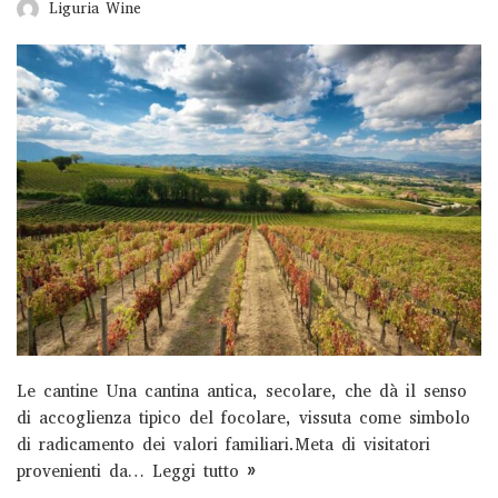
Liguria Wine
Degustazioni e visite guidate a Fèlsina Posizionata tra
Chianti Classico e Crete Senesi, nel cuore della Toscana,
Fèlsina sorge in una terra ricca di fascino…
Read More
»
Tour dei vigneti Felsina
Wine Hiking
Degustazioni e visite guidate a Fèlsina Posizionata tra
Chianti Classico e Crete Senesi, nel cuore della Toscana,
Fèlsina sorge in una terra ricca di fascino…
Read More
Le cantine Una cantina antica, secolare, che dà il senso
»
di accoglienza tipico del focolare, vissuta come simbolo
di radicamento dei valori familiari.Meta di visitatori
Classic tour + light lunch Felsina
provenienti da…
Leggi tutto »