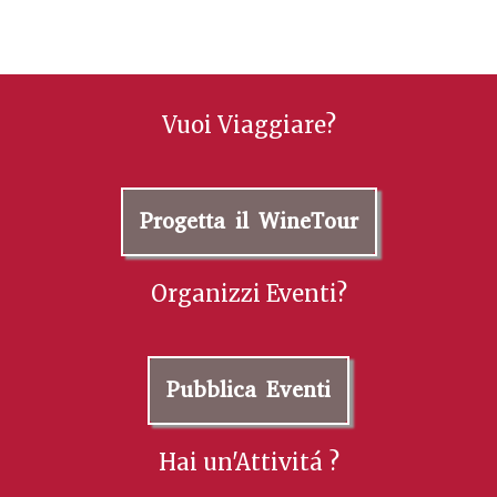
essere state allevate e scelte con cura in…
Read More »
Tinazzi Experience
Tinazzi
Scopri Montepulciano e il profondo legame che da secoli
intercorre tra la cittadina e il suo vino visitando la fitta
rete di cantine sotterranee scavate…
Read More »
Tinazzi Experience. Venite a trovarci in cantina, vi