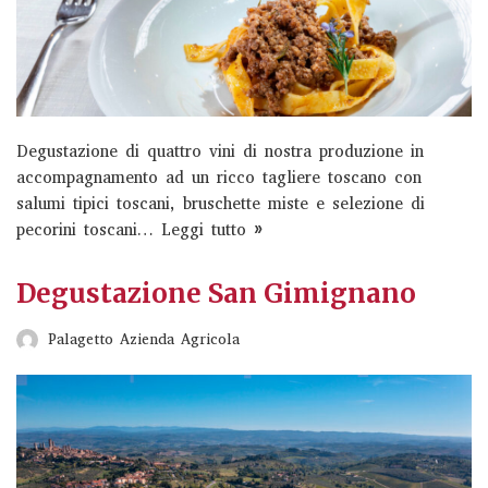
Incontra i produttori di Vino Nobile di Montepulciano
DOCG direttamente nelle loro aziende, parla con gli
esperti e scopri la storia e i segreti di…
Read More »
Degustazione di quattro vini di nostra produzione in
Vino Nobile Wine Tour
accompagnamento ad un ricco tagliere toscano con
salumi tipici toscani, bruschette miste e selezione di
valdichiana living
pecorini toscani…
Leggi tutto »
Visita guidata della cantina Ferraris, potrete vedere tutti i
Degustazione San Gimignano
processi di vinificazione dall’arrivo delle uve
all’imbottigliamento. A seguire, in una sala apposita, una
Palagetto Azienda Agricola
degustazione di…
Read More »
Vino e Ceramica
Tinazzi