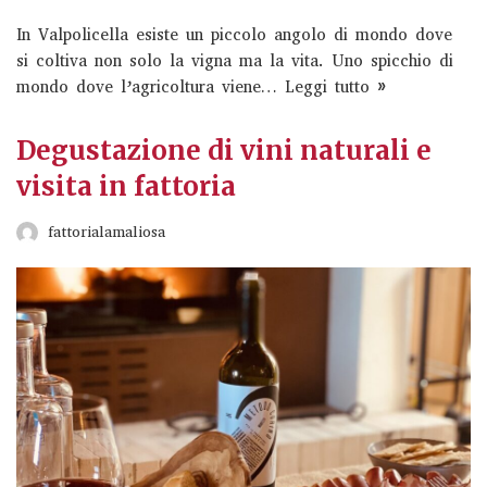
In Valpolicella esiste un piccolo angolo di mondo dove
si coltiva non solo la vigna ma la vita. Uno spicchio di
mondo dove l’agricoltura viene…
Leggi tutto »
La visita si svolgerà in questo modo: La Cantina del
Degustazione di vini naturali e
Tufaio è una realtà vitivinicola di nicchia che ha sede e
visita in fattoria
vigneto a Zagarolo (RM);…
Read More »
fattorialamaliosa