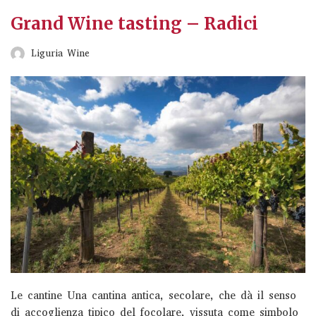
Wine Hiking
Grand Wine tasting – Radici
Liguria Wine
Degustazioni e visite guidate a Fèlsina Posizionata tra
Chianti Classico e Crete Senesi, nel cuore della Toscana,
Fèlsina sorge in una terra ricca di fascino…
Read More
»
Classic tour + stuzzichini Felsina
Wine Hiking
Degustazioni e visite guidate a Fèlsina Posizionata tra
Le cantine Una cantina antica, secolare, che dà il senso
Chianti Classico e Crete Senesi, nel cuore della Toscana,
di accoglienza tipico del focolare, vissuta come simbolo