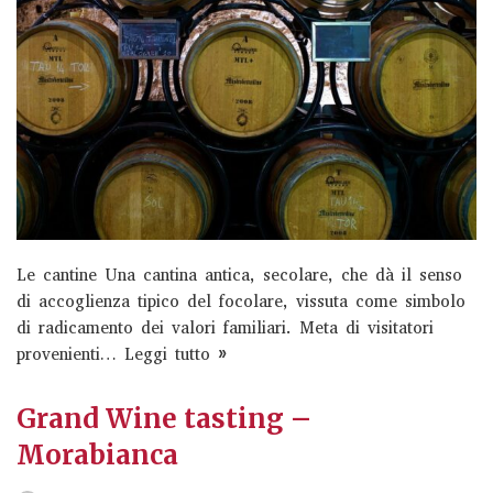
»
Colonia club
Wine Hiking
Le cantine Una cantina antica, secolare, che dà il senso
Calvarina – Wine Experience Calvarina Wine Experience
di accoglienza tipico del focolare, vissuta come simbolo
Una tradizione centenaria custodita con cura e
di radicamento dei valori familiari. Meta di visitatori
tramandata attraverso l’espressività dei nostri vini
provenienti…
Leggi tutto »
vulcanici… Per conoscere, apprezzare e…
Read More »
Felsina experience
Grand Wine tasting –
Wine Hiking
Morabianca