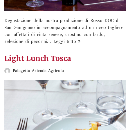
Chianti Classico e Crete Senesi, nel cuore della Toscana,
Fèlsina sorge in una terra ricca di fascino…
Read More
»
Degustazione della nostra produzione di Rosso DOC di
San Gimignano in accompagnamento ad un ricco tagliere
con affettati di cinta senese, crostino con lardo,
Wine Lovers Experience
selezione di pecorini…
Leggi tutto »
valdichiana living
Light Lunch Tosca
Palagetto Azienda Agricola
Degustazioni e visite guidate a Fèlsina Posizionata tra
Chianti Classico e Crete Senesi, nel cuore della Toscana,
Fèlsina sorge in una terra ricca di fascino…
Read More
»
Visita cantina e degustazione
Ferraris Agricola