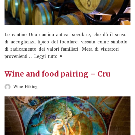
Abbazia di San Guglielmo: un percorso spirituale e
culturale ‣ Visita guidata alla Cantina e degustazione di
tre calici (Selezioni Feudi di San Gregorio)‣ Una…
Read
More »
Le cantine Una cantina antica, secolare, che dà il senso
di accoglienza tipico del focolare, vissuta come simbolo
Tour della tenuta Feudi di San
di radicamento dei valori familiari. Meta di visitatori
Gregorio
provenienti…
Leggi tutto »
Liguria Wine
Wine and food pairing – Cru
Taurasi experience Feudi di San Gregorio Un tour
Wine Hiking
all’interno dell’antico e prezioso vigneto‣ Visita guidata
alla Cantina e degustazione di tre calici di vino
(Selezioni…
Read More »
Espressioni Vulcaniche Wine