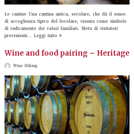
Le cantine Una cantina antica, secolare, che dà il senso
Goleto experience Feudi di San
di accoglienza tipico del focolare, vissuta come simbolo
di radicamento dei valori familiari. Meta di visitatori
Gregorio
provenienti…
Leggi tutto »
Liguria Wine
Wine and food pairing – Heritage
Wine Hiking
Taurasi experience
Liguria Wine