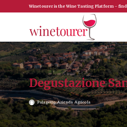
Winetourer is the Wine Tasting Platform – fin
Vai
al
contenuto
Degustazione Sa
Palagetto Azienda Agricola