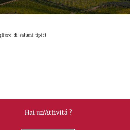
iere di salumi tipici
Hai un'Attivitá ?