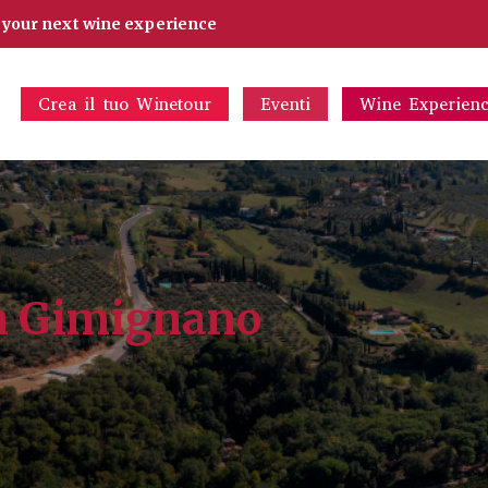
d your next wine experience
Crea il tuo Winetour
Eventi
Wine Experien
n Gimignano