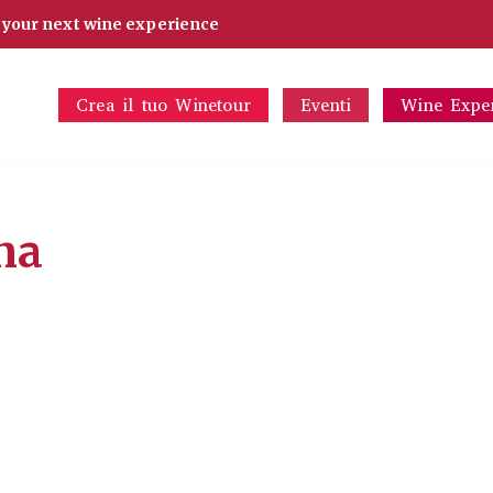
d your next wine experience
Crea il tuo Winetour
Eventi
Wine Expe
na