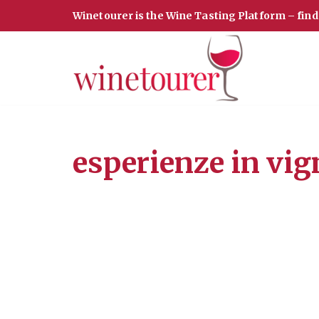
Winetourer is the Wine Tasting Platform – fin
Vai
al
contenuto
esperienze in vig