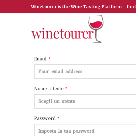
Winetourer is the Wine Tasting Platform – fin
Vai
al
contenuto
Email
*
Nome Utente
*
Password
*