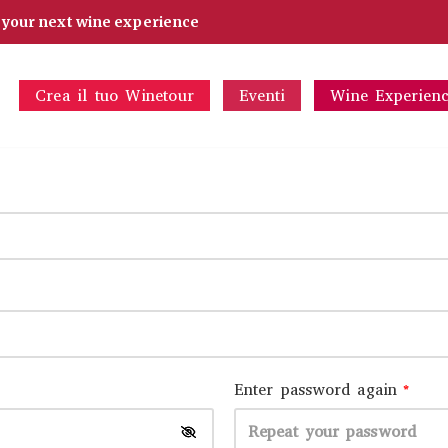
d your next wine experience
Crea il tuo Winetour
Eventi
Wine Experien
Enter password again
*