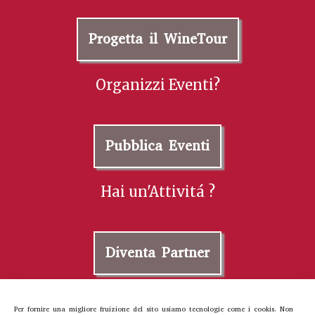
Progetta il WineTour
Organizzi Eventi?
Pubblica Eventi
Hai un'Attivitá ?
Diventa Partner
Contattaci
Per fornire una migliore fruizione del sito usiamo tecnologie come i cookis. Non